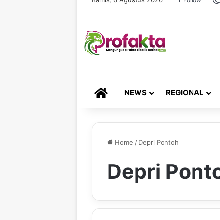
Follow
HOME
NEWS
REGIONAL
Home
/
Depri Pontoh
Depri Pont