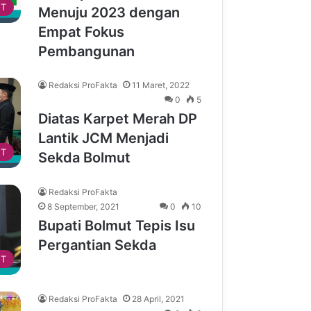
T
Menuju 2023 dengan
Empat Fokus
Pembangunan
Redaksi ProFakta
11 Maret, 2022
0
5
Diatas Karpet Merah DP
Lantik JCM Menjadi
T
Sekda Bolmut
Redaksi ProFakta
8 September, 2021
0
10
Bupati Bolmut Tepis Isu
Pergantian Sekda
T
Redaksi ProFakta
28 April, 2021