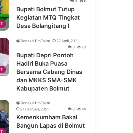
0
6
Bupati Bolmut Tutup
Kegiatan MTQ Tingkat
T
Desa Bolangitang I
Redaksi ProFakta
22 April, 2021
0
20
Bupati Depri Pontoh
Hadiri Buka Puasa
T
Bersama Cabang Dinas
dan MKKS SMA-SMK
Kabupaten Bolmut
Redaksi ProFakta
27 Februari, 2021
0
49
Kemenkumham Bakal
Bangun Lapas di Bolmut
T