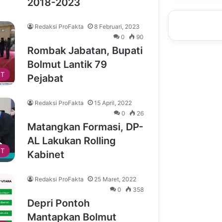
2018-2023
Redaksi ProFakta
8 Februari, 2023
0
90
Rombak Jabatan, Bupati
Bolmut Lantik 79
T
Pejabat
Redaksi ProFakta
15 April, 2022
0
26
Matangkan Formasi, DP-
AL Lakukan Rolling
T
Kabinet
Redaksi ProFakta
25 Maret, 2022
0
358
Depri Pontoh
Mantapkan Bolmut