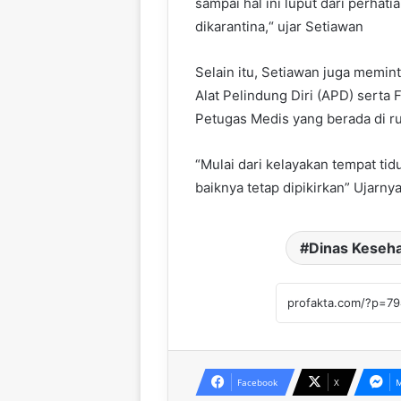
sampai hal ini luput dari perhat
dikarantina,“ ujar Setiawan
Selain itu, Setiawan juga memi
Alat Pelindung Diri (APD) serta 
Petugas Medis yang berada di r
“Mulai dari kelayakan tempat tid
baiknya tetap dipikirkan” Ujarny
Dinas Keseh
Facebook
X
M