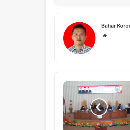
Bahar Kor
We
bsi
te