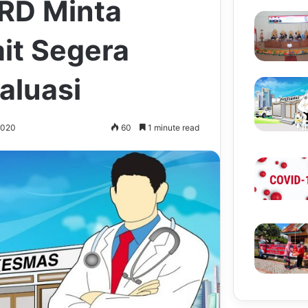
PRD Minta
it Segera
aluasi
 2020
60
1 minute read