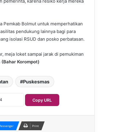
ian pemerinta, karena resiko kerja mereka
nta Pemkab Bolmut untuk memperhatikan
Fasilitas pendukung lainnya bagi para
uang isolasi RSUD dan posko perbatasan.
ur, meja loket sampai jarak di pemukiman
a
(Bahar Korompot)
atan
Puskesmas
Copy URL
essenger
Print