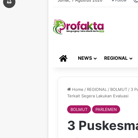
Follow
HOME
NEWS
REGIONAL
Home
/
REGIONAL
/
BOLMUT
/
3 P
Terkait Segera Lakukan Evaluasi
BOLMUT
PARLEMEN
3 Puskesma