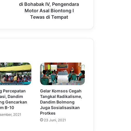
di Bohabak IV, Pengendara
Motor Asal Biontong I
Tewas di Tempat
g Percepatan
Gelar Komsos Cegah
asi, Dandim
Tangkal Radikalisme,
ng Gencarkan
Dandim Bolmong
am B-10
Juga Sosialisasikan
Protkes
sember, 2021
23 Juni, 2021