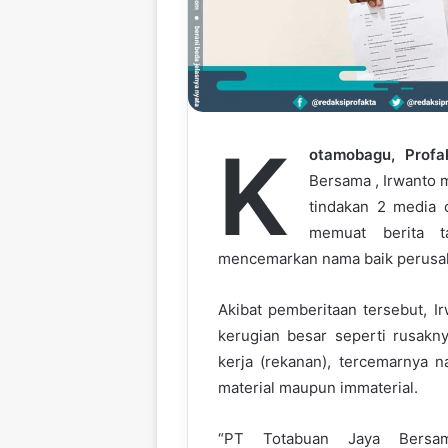
i
l
K
otamobagu, Profa
Bersama , Irwanto 
tindakan 2 media o
memuat berita ta
mencemarkan nama baik perusah
Akibat pemberitaan tersebut, 
kerugian besar seperti rusakny
kerja (rekanan), tercemarnya 
material maupun immaterial.
“PT Totabuan Jaya Bersama