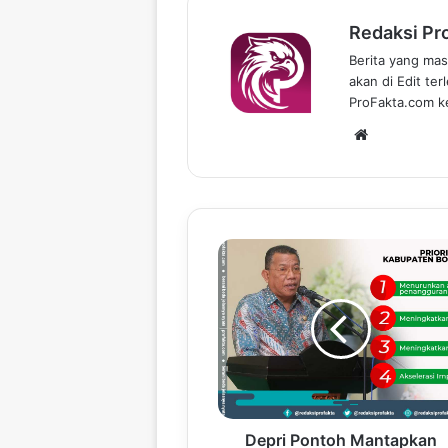
Redaksi Pr
Berita yang mas
akan di Edit te
ProFakta.com ke
We
bsi
te
Depri Pontoh Mantapkan