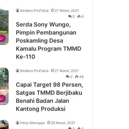
Redaksi ProFakta
27 Maret, 2021
0
6
Serda Sony Wungo,
Pimpin Pembangunan
LI
Poskamling Desa
Kamalu Program TMMD
Ke-110
Redaksi ProFakta
27 Maret, 2021
0
48
Capai Target 98 Persen,
Satgas TMMD Berjibaku
LI
Benahi Badan Jalan
Kantong Produksi
Heny Manoppo
26 Maret, 2021
0
5