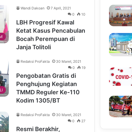
Wandi Dakoan
7 April, 2021
0
10
LBH Progresif Kawal
Ketat Kasus Pencabulan
IM
Bocah Perempuan di
Janja Tolitoli
Redaksi ProFakta
30 Maret, 2021
0
19
Pengobatan Gratis di
Penghujung Kegiatan
LI
TMMD Reguler Ke-110
Kodim 1305/BT
Redaksi ProFakta
30 Maret, 2021
0
27
Resmi Berakhir,