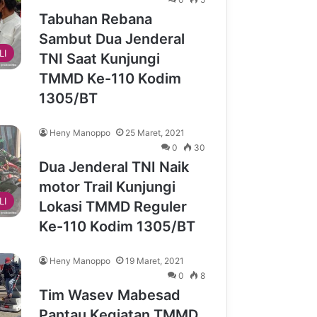
Tabuhan Rebana
Sambut Dua Jenderal
LI
TNI Saat Kunjungi
TMMD Ke-110 Kodim
1305/BT
Heny Manoppo
25 Maret, 2021
0
30
Dua Jenderal TNI Naik
motor Trail Kunjungi
LI
Lokasi TMMD Reguler
Ke-110 Kodim 1305/BT
Heny Manoppo
19 Maret, 2021
0
8
Tim Wasev Mabesad
Pantau Kegiatan TMMD