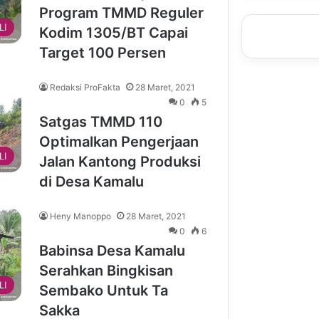
Program TMMD Reguler
LI
Kodim 1305/BT Capai
Target 100 Persen
Redaksi ProFakta
28 Maret, 2021
0
5
Satgas TMMD 110
Optimalkan Pengerjaan
LI
Jalan Kantong Produksi
di Desa Kamalu
Heny Manoppo
28 Maret, 2021
0
6
Babinsa Desa Kamalu
Serahkan Bingkisan
LI
Sembako Untuk Ta
Sakka