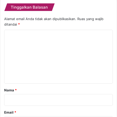
Tinggalkan Balasan
Alamat email Anda tidak akan dipublikasikan.
Ruas yang wajib
ditandai
*
K
o
m
e
n
t
a
r
Nama
*
*
Email
*