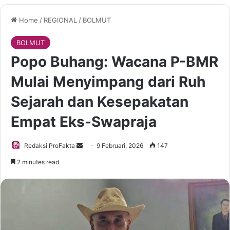
Home
/
REGIONAL
/
BOLMUT
BOLMUT
Popo Buhang: Wacana P-BMR
Mulai Menyimpang dari Ruh
Sejarah dan Kesepakatan
Empat Eks-Swapraja
Redaksi ProFakta
S
9 Februari, 2026
147
e
2 minutes read
n
d
a
n
e