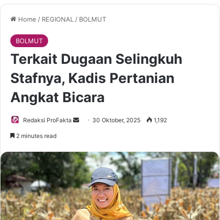
Home
/
REGIONAL
/
BOLMUT
BOLMUT
Terkait Dugaan Selingkuh
Stafnya, Kadis Pertanian
Angkat Bicara
Redaksi ProFakta
S
30 Oktober, 2025
1,192
e
2 minutes read
n
d
a
n
e
m
a