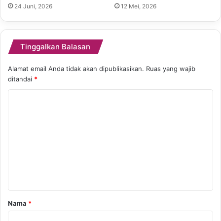
24 Juni, 2026
12 Mei, 2026
Tinggalkan Balasan
Alamat email Anda tidak akan dipublikasikan.
Ruas yang wajib
ditandai
*
K
o
m
e
n
t
a
r
Nama
*
*