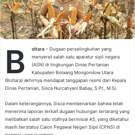
i
l
B
oltara
– Dugaan perselingkuhan yang
menyeret salah satu aparatur sipil negara
(ASN) di lingkungan Dinas Pertanian
Kabupaten Bolaang Mongondow Utara
(Boltara) akhirnya mendapat tanggapan resmi dari Kepala
Dinas Pertanian, Sisca Nurcahyani Babay, S.Pt., M.Si.
Dalam keterangannya, Sisca membenarkan bahwa telah
menerima laporan terkait dugaan hubungan terlarang yang
melibatkan salah satu stafnya berinisial AS, yang diketahui
masih berstatus Calon Pegawai Negeri Sipil (CPNS) di
instansi yang ia pimpin.