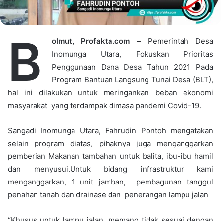
i
l
B
olmut, Profakta.com –
Pemerintah Desa
Inomunga Utara, Fokuskan Prioritas
Penggunaan Dana Desa Tahun 2021 Pada
Program Bantuan Langsung Tunai Desa (BLT),
hal ini dilakukan untuk meringankan beban ekonomi
masyarakat yang terdampak dimasa pandemi Covid-19.
Sangadi Inomunga Utara, Fahrudin Pontoh mengatakan
selain program diatas, pihaknya juga menganggarkan
pemberian Makanan tambahan untuk balita, ibu-ibu hamil
dan menyusui.Untuk bidang infrastruktur kami
menganggarkan, 1 unit jamban, pembagunan tanggul
penahan tanah dan drainase dan penerangan lampu jalan
“Khusus untuk lampu jalan, memang tidak sesuai dengan