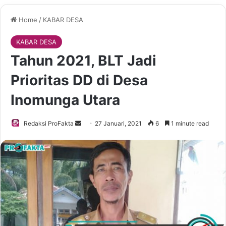
Home
/
KABAR DESA
KABAR DESA
Tahun 2021, BLT Jadi
Prioritas DD di Desa
Inomunga Utara
Redaksi ProFakta
S
27 Januari, 2021
6
1 minute read
e
n
d
a
n
e
m
a