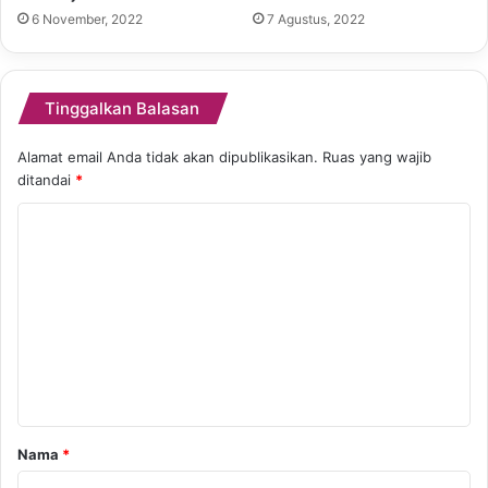
6 November, 2022
7 Agustus, 2022
Tinggalkan Balasan
Alamat email Anda tidak akan dipublikasikan.
Ruas yang wajib
ditandai
*
K
o
m
e
n
t
a
r
Nama
*
*