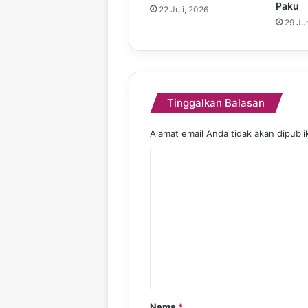
Paku
22 Juli, 2026
29 Ju
Tinggalkan Balasan
Alamat email Anda tidak akan dipubli
K
o
m
e
n
t
a
r
Nama
*