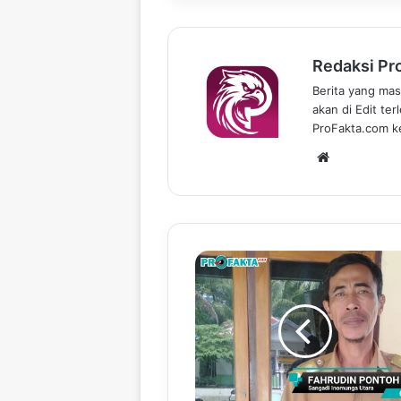
Redaksi Pr
Berita yang mas
akan di Edit te
ProFakta.com ke
We
bsi
te