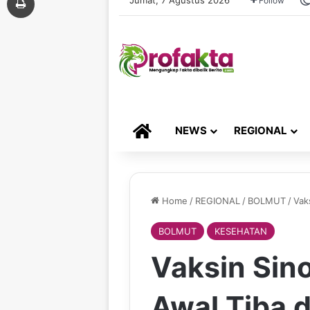
Follow
HOME
NEWS
REGIONAL
Home
/
REGIONAL
/
BOLMUT
/
Vak
BOLMUT
KESEHATAN
Vaksin Sin
Awal Tiba d