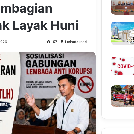
embagian
k Layak Huni
2026
157
1 minute read