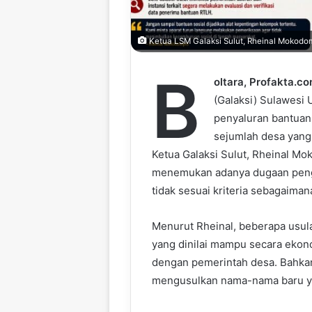
Ketua LSM Galaksi Sulut, Rheinal Mokodo
B
oltara, Profakta.co
(Galaksi) Sulawesi 
penyaluran bantuan
sejumlah desa yang 
Ketua Galaksi Sulut, Rheinal M
menemukan adanya dugaan peng
tidak sesuai kriteria sebagaima
Menurut Rheinal, beberapa usula
yang dinilai mampu secara ekon
dengan pemerintah desa. Bahkan,
mengusulkan nama-nama baru yan