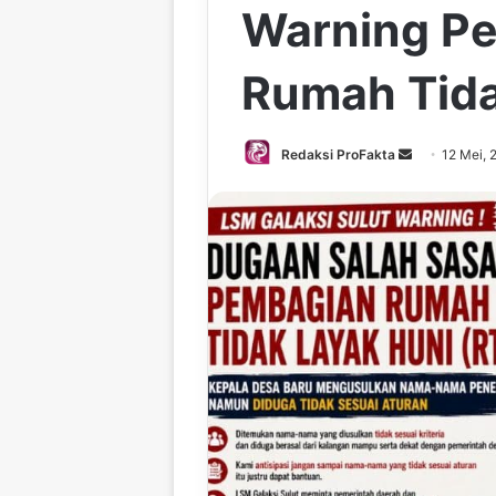
Warning P
Rumah Tida
Redaksi ProFakta
S
12 Mei, 
e
n
d
a
n
e
m
a
i
l