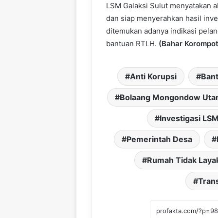
LSM Galaksi Sulut menyatakan a
dan siap menyerahkan hasil inve
ditemukan adanya indikasi pela
bantuan RTLH.
(Bahar Korompot
Anti Korupsi
Ban
Bolaang Mongondow Uta
Investigasi LS
Pemerintah Desa
Rumah Tidak Laya
Tran