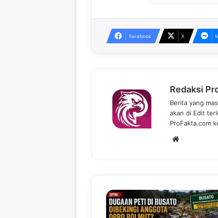
Facebook
X
M
Redaksi Pr
Berita yang mas
akan di Edit te
ProFakta.com ke
We
bsi
te