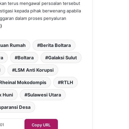
kan terus mengawal persoalan tersebut
stigasi kepada pihak berwenang apabila
nggaran dalam proses penyaluran
)
tuan Rumah
Berita Boltara
ra
Boltara
Galaksi Sulut
M
LSM Anti Korupsi
Rheinal Mokodompis
RTLH
k Huni
Sulawesi Utara
sparansi Desa
Copy URL