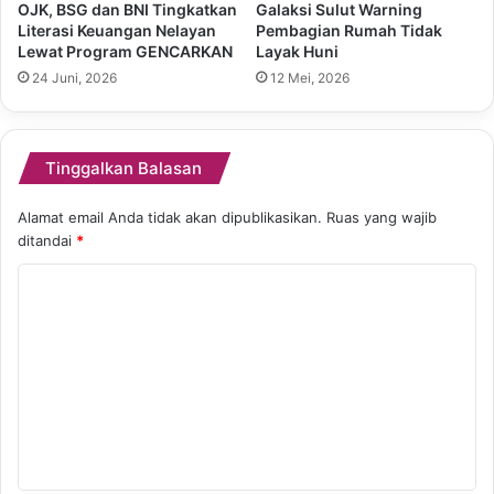
OJK, BSG dan BNI Tingkatkan
Galaksi Sulut Warning
Literasi Keuangan Nelayan
Pembagian Rumah Tidak
Lewat Program GENCARKAN
Layak Huni
24 Juni, 2026
12 Mei, 2026
Tinggalkan Balasan
Alamat email Anda tidak akan dipublikasikan.
Ruas yang wajib
ditandai
*
K
o
m
e
n
t
a