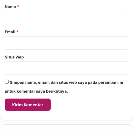
r
Nama
*
*
Email
*
Situs Web
Simpan nama, email, dan situs web saya pada peramban ini
untuk komentar saya berikutnya.