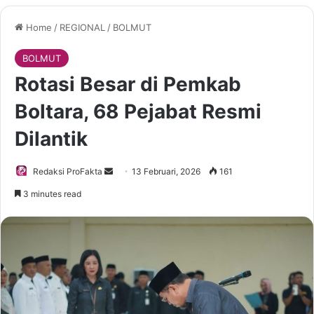
Home
/
REGIONAL
/
BOLMUT
BOLMUT
Rotasi Besar di Pemkab
Boltara, 68 Pejabat Resmi
Dilantik
Redaksi ProFakta
S
13 Februari, 2026
161
e
3 minutes read
n
d
a
n
e
m
a