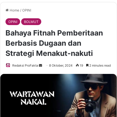
Home
/
OPINI
OPINI
BOLMUT
Bahaya Fitnah Pemberitaan
Berbasis Dugaan dan
Strategi Menakut-nakuti
Redaksi ProFakta
S
8 Oktober, 2024
19
2 minutes read
e
n
d
a
n
e
m
a