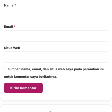
r
Nama
*
*
Email
*
Situs Web
Simpan nama, email, dan situs web saya pada peramban ini
untuk komentar saya berikutnya.