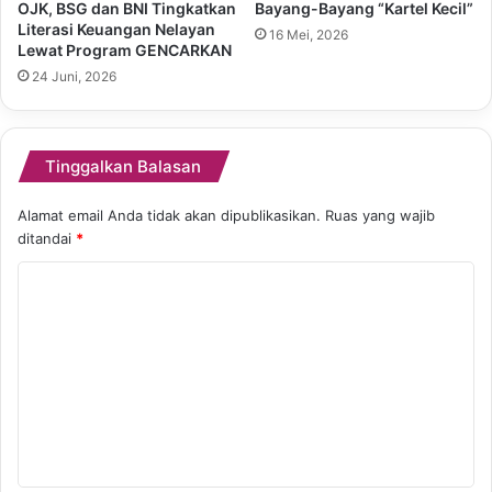
OJK, BSG dan BNI Tingkatkan
Bayang-Bayang “Kartel Kecil”
Literasi Keuangan Nelayan
16 Mei, 2026
Lewat Program GENCARKAN
24 Juni, 2026
Tinggalkan Balasan
Alamat email Anda tidak akan dipublikasikan.
Ruas yang wajib
ditandai
*
K
o
m
e
n
t
a